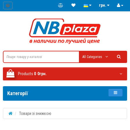
грн.
All Categories
Products
0
0грн.
Категорії
Товари зі знижкою