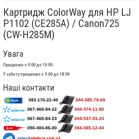
Картридж ColorWay для HP LJ
P1102 (CE285A) / Canon725
(CW-H285M)
Увага
Працюємо з 9:00 до 19:00
У суботу працюємо з 9:00 до 18:00
Наші контакти
093-170-22-40
044-585-79-69
067-469-84-22
044-374-11-95
067-469-84-23
044-537-03-24
050-404-86-00
044-585-12-44
sales@
nbplaza.com.ua