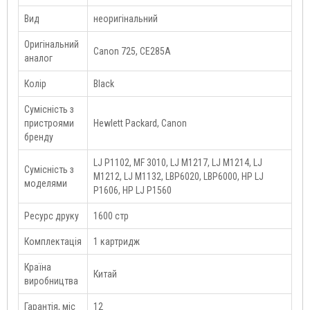
Вид
неоригінальний
Оригінальний
Canon 725, CE285A
аналог
Колір
Black
Сумісність з
пристроями
Hewlett Packard, Canon
бренду
LJ P1102, MF 3010, LJ M1217, LJ M1214, LJ
Сумісність з
M1212, LJ M1132, LBP6020, LBP6000, HP LJ
моделями
P1606, HP LJ P1560
Ресурс друку
1600 стр
Комплектація
1 картридж
Країна
Китай
виробництва
Гарантія, міс
12