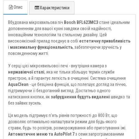
Опис
Характеристики
Вбудована мікрохвильова піч
Bosch BFL623MC3
стане ідеальним
доповненням для вашої кухні завдяки своїй надійності,
інноваційним технологіям та стильному дизайну. Цей
високоякісний прилад поєднує в собі
естетичну привабливість
і
максимальну функціональність
, забезпечуючи зручність у
повсякденному житті.
У серці цієї мікрохвильової печі - внутрішня камера з
нержавіючої сталі
, яка не тільки збільшує термін служби
пристрою, а й гарантує легкість в очищенні. Система очищення
AquaClean
- це безцінна функція, що полегшує догляд за піччю,
підтримуючи її бездоганний вигляд. Достатньо одного
натискання кнопки, як
забруднення будуть видалені
швидко та
без зайвих зусиль.
Ця модель підтримує п'ять рівнів потужності до 800 Вт, що
дозволяє оптимально налаштувати режим для будь-якого
страви, будь то розігрів, розморожування або приготування їжі.
Автоматичне меню та AutoPilot 7
з семи запрограмованими