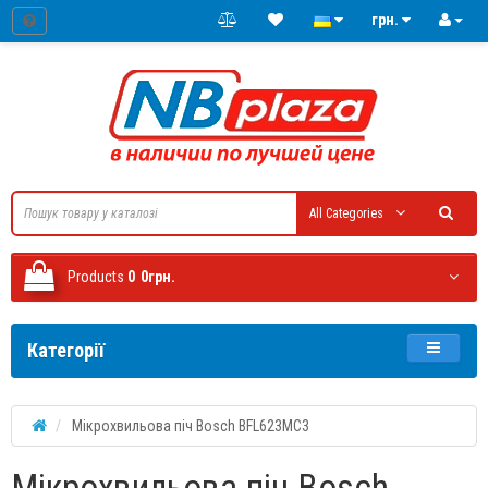
грн.
All Categories
Products
0
0грн.
Категорії
Мікрохвильова піч Bosch BFL623MC3
Мікрохвильова піч Bosch