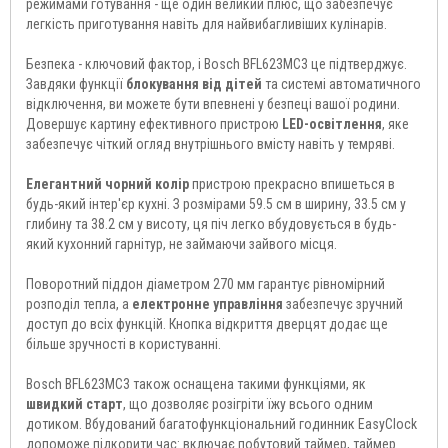
режимами готування - ще один великий плюс, що забезпечує
легкість приготування навіть для найвибагливіших кулінарів.
Безпека - ключовий фактор, і Bosch BFL623MC3 це підтверджує.
Завдяки функції
блокування від дітей
та системі автоматичного
відключення, ви можете бути впевнені у безпеці вашої родини.
Довершує картину ефективного пристрою
LED-освітлення
, яке
забезпечує чіткий огляд внутрішнього вмісту навіть у темряві.
Елегантний чорний колір
пристрою прекрасно впишеться в
будь-який інтер'єр кухні. З розмірами 59.5 см в ширину, 33.5 см у
глибину та 38.2 см у висоту, ця піч легко вбудовується в будь-
який кухонний гарнітур, не займаючи зайвого місця.
Поворотний піддон діаметром 270 мм гарантує рівномірний
розподіл тепла, а
електронне управління
забезпечує зручний
доступ до всіх функцій. Кнопка відкриття дверцят додає ще
більше зручності в користуванні.
Bosch BFL623MC3 також оснащена такими функціями, як
швидкий старт
, що дозволяє розігріти їжу всього одним
дотиком. Вбудований багатофункціональний годинник EasyClock
допоможе підкорити час: включає побутовий таймер, таймер