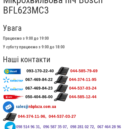
BFL623MC3
Увага
Працюємо з 9:00 до 19:00
У суботу працюємо з 9:00 до 18:00
Наші контакти
093-170-22-40
044-585-79-69
067-469-84-22
044-374-11-95
067-469-84-23
044-537-03-24
050-404-86-00
044-585-12-44
sales@
nbplaza.com.ua
044-374-11-96, 044-537-03-27
0
98 514 96 31, 096 587 35 07, 098 281 02 72, 067 464 28 96