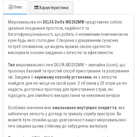
Опис
Характеристики
Мікрохвильова піч
DELFA Delfa MD202MW
представляє собою
ідеальне поєднання простоти, надійності та
багатофункціональності, що робить її незамінним помічником на
кухні будь-якої господині. Створена з урахуванням сучасних
потреб споживачів, ця модель вражає своєю здатністю
виконувати основні завдання з легкістю та ефективністю.
Тип
мікрохвильової печі DELFA MD202MW – звичайна (соло), що
пропонує базовий та простий спосіб приготування та розігрівання
їжі. Завдяки її
окремому способу установки
, ви з легкістю
знайдете для неї місце на своїй кухні. З об'ємом у 20 літрів ця піч
надасть достатньо простору для приготування страв, які
підходять для сімейного використання чи невеликих вечірок.
Особливе значення має
емальоване внутрішнє покриття
, яке
забезпечує легкість у догляді та тривалу службу пристрою. Ви
можете бути спокійні щодо довговічності вашої мікрохвильової
печі завдяки цьому стійкому до забруднень матеріалу.