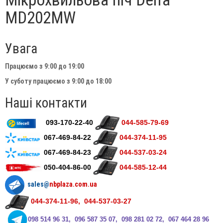
MD202MW
Увага
Працюємо з 9:00 до 19:00
У суботу працюємо з 9:00 до 18:00
Наші контакти
093-170-22-40
044-585-79-69
067-469-84-22
044-374-11-95
067-469-84-23
044-537-03-24
050-404-86-00
044-585-12-44
sales@
nbplaza.com.ua
044-374-11-96, 044-537-03-27
0
98 514 96 31, 096 587 35 07, 098 281 02 72, 067 464 28 96