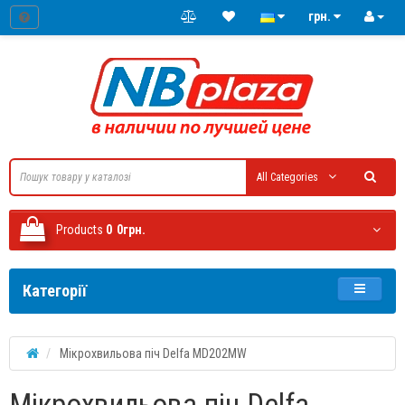
грн.
All Categories
Products
0
0грн.
Категорії
Мікрохвильова піч Delfa MD202MW
Мікрохвильова піч Delfa