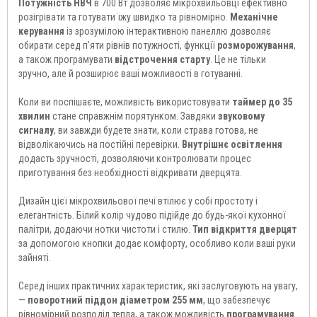
Потужність НВЧ
в 700 Вт дозволяє мікрохвильовці ефективно
розігрівати та готувати їжу швидко та рівномірно.
Механічне
керування
із зрозумілою інтерактивною панеллю дозволяє
обирати серед п'яти рівнів потужності, функції
розморожування
,
а також програмувати
відстрочення старту
. Це не тільки
зручно, але й розширює ваші можливості в готуванні.
Коли ви поспішаєте, можливість використовувати
таймер до 35
хвилин
стане справжнім порятунком. Завдяки
звуковому
сигналу
, ви завжди будете знати, коли страва готова, не
відволікаючись на постійні перевірки.
Внутрішнє освітлення
додасть зручності, дозволяючи контролювати процес
приготування без необхідності відкривати дверцята.
Дизайн цієї мікрохвильової печі втілює у собі простоту і
елегантність. Білий колір чудово підійде до будь-якої кухонної
палітри, додаючи нотки чистоти і стилю.
Тип відкриття дверцят
за допомогою кнопки додає комфорту, особливо коли ваші руки
зайняті.
Серед інших практичних характеристик, які заслуговують на увагу,
—
поворотний піддон діаметром 255 мм
, що забезпечує
рівномірний розподіл тепла, а також можливість
програмування