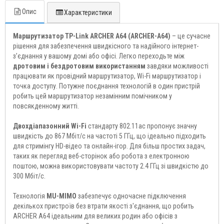
Опис
Характеристики
Маршрутизатор TP-Link ARCHER A64 (ARCHER-A64)
– це сучасне
рішення для забезпечення швидкісного та надійного інтернет-
з’єднання у вашому домі або офісі. Легко переходьте між
дротовим і бездротовим використанням
завдяки можливості
працювати як провідний маршрутизатор, Wi-Fi маршрутизатор і
точка доступу. Потужне поєднання технологій в один пристрій
робить цей маршрутизатор незамінним помічником у
повсякденному житті.
Двохдіапазонний Wi-Fi
стандарту 802.11ac пропонує значну
швидкість до 867 Мбіт/с на частоті 5 ГГц, що ідеально підходить
для стримінгу HD-відео та онлайн-ігор. Для більш простих задач,
таких як перегляд веб-сторінок або робота з електронною
поштою, можна використовувати частоту 2.4 ГГц зі швидкістю до
300 Мбіт/с.
Технологія
MU-MIMO
забезпечує одночасне підключення
декількох пристроїв без втрати якості з'єднання, що робить
ARCHER A64 ідеальним для великих родин або офісів з