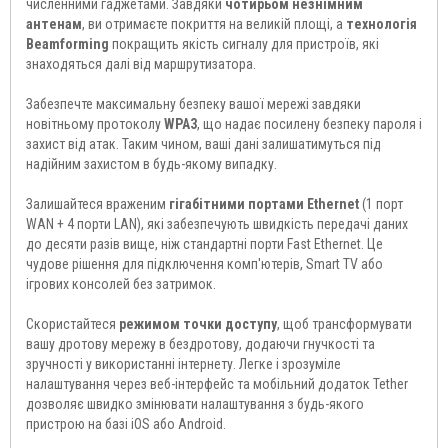
численними гаджетами. Завдяки
чотирьом незнімним
антенам
, ви отримаєте покриття на великій площі, а
технологія
Beamforming
покращить якість сигналу для пристроїв, які
знаходяться далі від маршрутизатора.
Забезпечте максимальну безпеку вашої мережі завдяки
новітньому протоколу
WPA3
, що надає посилену безпеку пароля і
захист від атак. Таким чином, ваші дані залишатимуться під
надійним захистом в будь-якому випадку.
Залишайтеся враженим
гігабітними портами Ethernet
(1 порт
WAN + 4 порти LAN), які забезпечують швидкість передачі даних
до десяти разів вище, ніж стандартні порти Fast Ethernet. Це
чудове рішення для підключення комп'ютерів, Smart TV або
ігрових консолей без затримок.
Скористайтеся
режимом точки доступу
, щоб трансформувати
вашу дротову мережу в бездротову, додаючи гнучкості та
зручності у використанні інтернету. Легке і зрозуміле
налаштування через веб-інтерфейс та мобільний додаток Tether
дозволяє швидко змінювати налаштування з будь-якого
пристрою на базі iOS або Android.