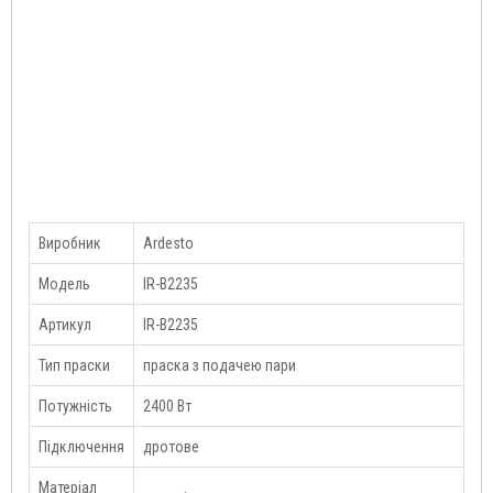
Виробник
Ardesto
Модель
IR-B2235
Артикул
IR-B2235
Тип праски
праска з подачею пари
Потужність
2400 Вт
Підключення
дротове
Матеріал