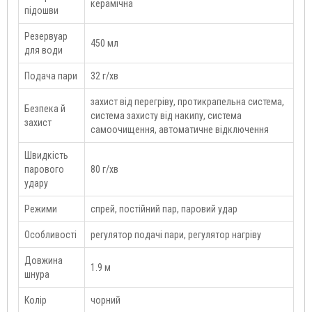
керамічна
підошви
Резервуар
450 мл
для води
Подача пари
32 г/хв
захист від перегріву, протикрапельна система,
Безпека й
система захисту від накипу, система
захист
самоочищення, автоматичне відключення
Швидкість
парового
80 г/хв
удару
Режими
спрей, постійний пар, паровий удар
Особливості
регулятор подачі пари, регулятор нагріву
Довжина
1.9 м
шнура
Колір
чорний