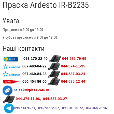
Праска Ardesto IR-B2235
Увага
Працюємо з 9:00 до 19:00
У суботу працюємо з 9:00 до 18:00
Наші контакти
093-170-22-40
044-585-79-69
067-469-84-22
044-374-11-95
067-469-84-23
044-537-03-24
050-404-86-00
044-585-12-44
sales@
nbplaza.com.ua
044-374-11-96, 044-537-03-27
0
98 514 96 31, 096 587 35 07, 098 281 02 72, 067 464 28 96