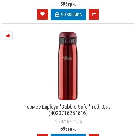
595грн.
ДО КОШИКА
Термос Laplaya "Bubble Safe " red, 0,5 л
(4020716254616)
4020716254616
595грн.