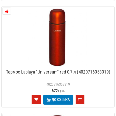
Термос Laplaya "Universum" red 0,7 л (4020716353319)
4020716353319
672грн.
ДО КОШИКА