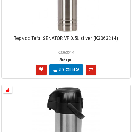
Термос Tefal SENATOR VF 0.5L silver (K3063214)
K3063214
755грн.
ДО КОШИКА