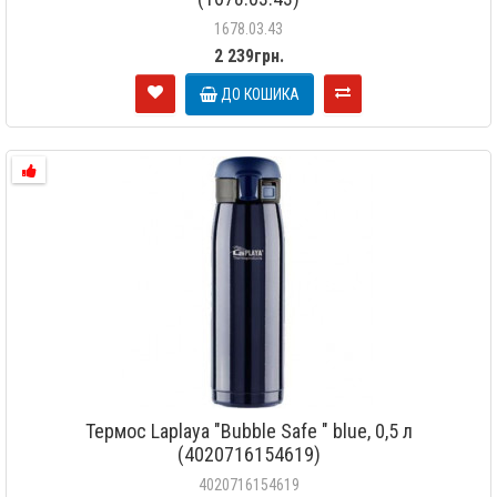
1678.03.43
2 239грн.
ДО КОШИКА
Термос Laplaya "Bubble Safe " blue, 0,5 л
(4020716154619)
4020716154619