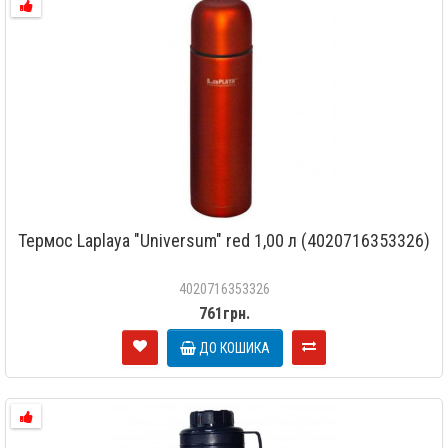
Термос Laplaya "Universum" red 1,00 л (4020716353326)
4020716353326
761грн.
ДО КОШИКА