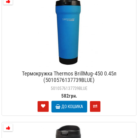
Термокружка Thermos BrillMug-450 0.45л
(5010576137739BLUE)
5010576137739BLUE
582грн.
ДО КОШИКА