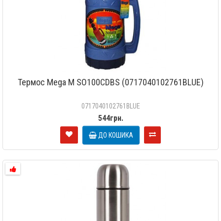
Термос Mega M SO100CDBS (0717040102761BLUE)
0717040102761BLUE
544грн.
ДО КОШИКА