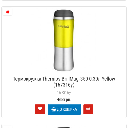
Термокружка Thermos BrillMug-350 0.30л Yellow
(167316y)
167316y
463грн.
ДО КОШИКА