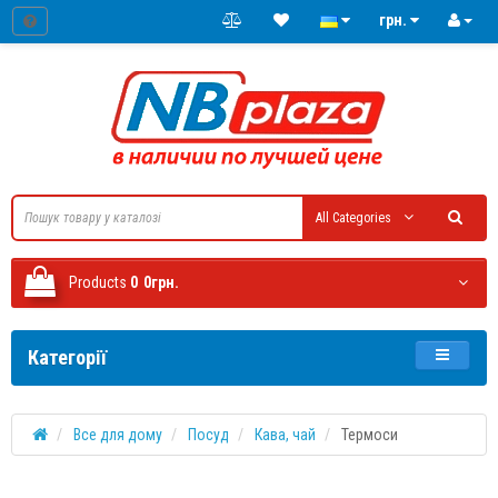
грн.
All Categories
Products
0
0грн.
Категорії
Все для дому
Посуд
Кава, чай
Термоси