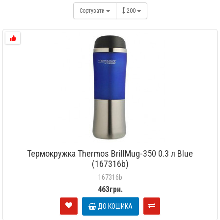
Сортувати
200
Термокружка Thermos BrillMug-350 0.3 л Blue
(167316b)
167316b
463грн.
ДО КОШИКА