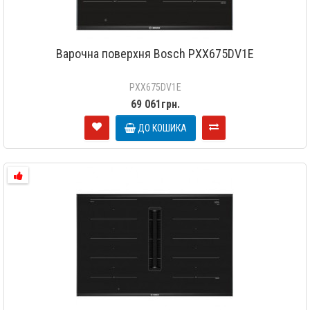
Варочна поверхня Bosch PXX675DV1E
PXX675DV1E
69 061грн.
ДО КОШИКА