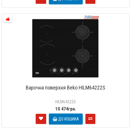
Варочна поверхня Beko HILM64222S
HILM64222S
10 474грн.
ДО КОШИКА