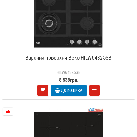
Варочна поверхня Beko HILW64325SB
HILW64325SB
8 538грн.
ДО КОШИКА