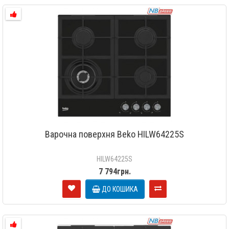
Варочна поверхня Beko HILW64225S
HILW64225S
7 794грн.
ДО КОШИКА