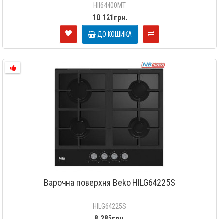
HII64400MT
10 121грн.
ДО КОШИКА
Варочна поверхня Beko HILG64225S
HILG64225S
8 285грн.