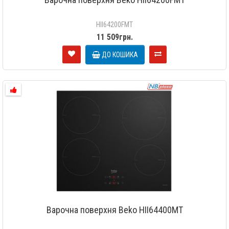
HII64200FMT
11 509грн.
ДО КОШИКА
Варочна поверхня Beko HII64400MT