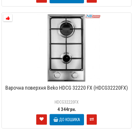
Варочна поверхня Beko HDCG 32220 FX (HDCG32220FX)
HDCG32220FX
4 344грн.
ДО КОШИКА