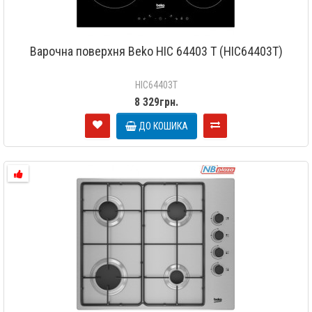
Варочна поверхня Beko HIC 64403 T (HIC64403T)
HIC64403T
8 329грн.
ДО КОШИКА