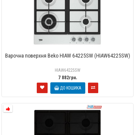
Варочна поверхня Beko HIAW 64225SW (HIAW64225SW)
HIAW64225SW
7 882грн.
ДО КОШИКА