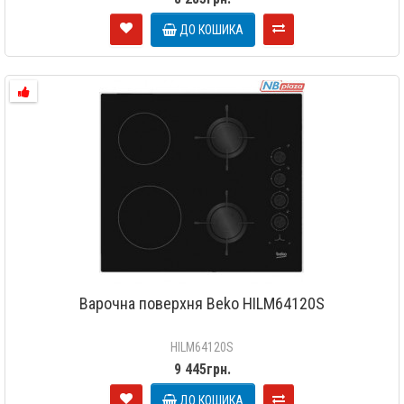
ДО КОШИКА
Варочна поверхня Beko HILM64120S
HILM64120S
9 445грн.
ДО КОШИКА