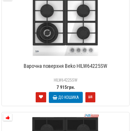
Варочна поверхня Beko HILW64225SW
HILW64225SW
7 915грн.
ДО КОШИКА