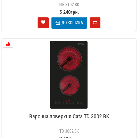
ISB 3102 BK
5 240грн.
ДО КОШИКА
Варочна поверхня Cata TD 3002 BK
TD 3002 BK