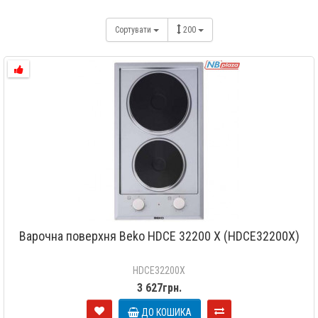
Сортувати
200
Варочна поверхня Beko HDCE 32200 X (HDCE32200X)
HDCE32200X
3 627грн.
ДО КОШИКА