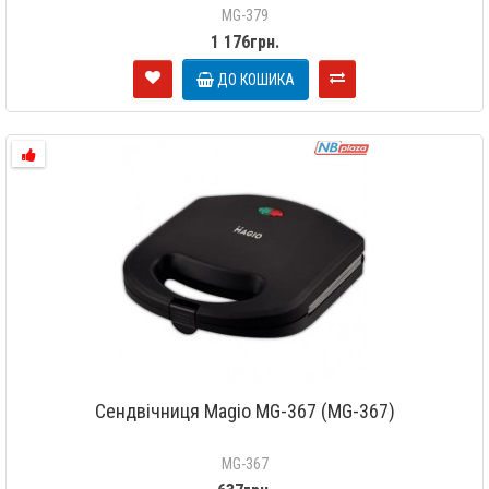
MG-379
1 176грн.
ДО КОШИКА
Сендвічниця Magio МG-367 (MG-367)
MG-367