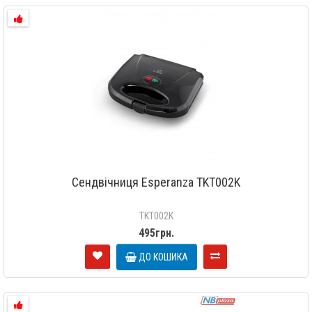
Сендвічниця Esperanza TKT002K
TKT002K
495грн.
ДО КОШИКА