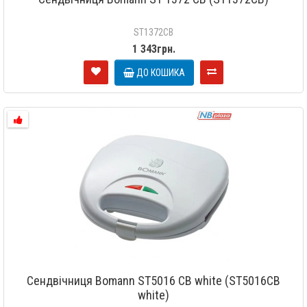
ST1372CB
1 343грн.
ДО КОШИКА
Сендвічниця Bomann ST5016 CB white (ST5016CB
white)