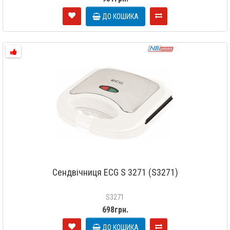
ДО КОШИКА
Сендвічниця ECG S 3271 (S3271)
S3271
698грн.
ДО КОШИКА