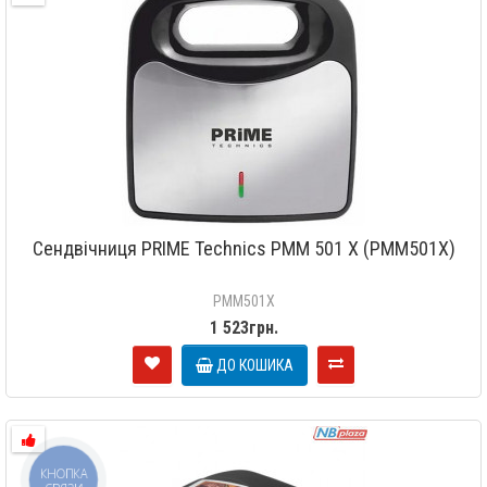
Сендвічниця PRIME Technics PMM 501 X (PMM501X)
PMM501X
1 523грн.
ДО КОШИКА
КНОПКА