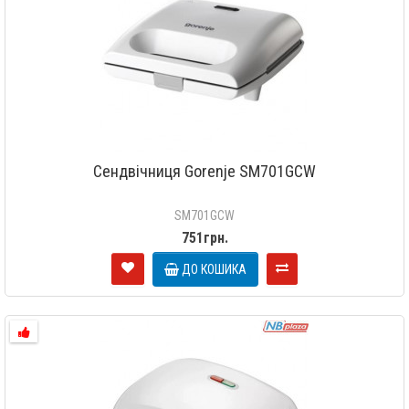
Сендвічниця Gorenje SM701GCW
SM701GCW
751грн.
ДО КОШИКА