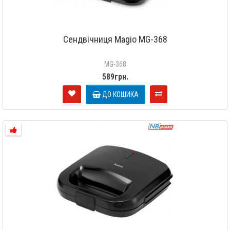
Сендвічниця Magio MG-368
MG-368
589грн.
ДО КОШИКА