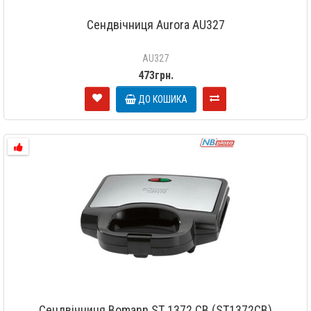
Сендвічниця Aurora AU327
AU327
473грн.
ДО КОШИКА
Сендвічниця Bomann ST 1372 CB (ST1372CB)