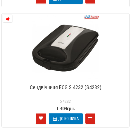
Сендвічниця ECG S 4232 (S4232)
S4232
1 404грн.
ДО КОШИКА