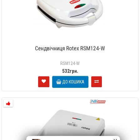
Сендвічниця Rotex RSM124-W
RSM124-W
532грн.
ДО КОШИКА