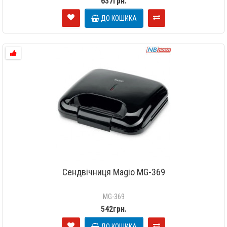
637грн.
ДО КОШИКА
Сендвічниця Magio МG-369
МG-369
542грн.
ДО КОШИКА