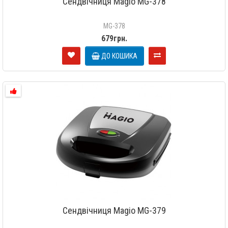
Сендвічниця Magio MG-378
MG-378
679грн.
ДО КОШИКА
Сендвічниця Magio MG-379