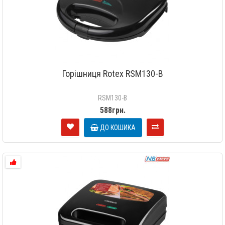
Горішниця Rotex RSM130-B
RSM130-B
588грн.
ДО КОШИКА