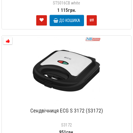
ST5016CB white
1 115грн.
ДО КОШИКА
Сендвічниця ECG S 3172 (S3172)
S3172
951грн.