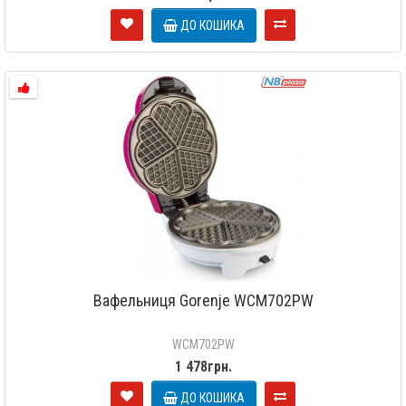
ДО КОШИКА
Вафельниця Gorenje WCM702PW
WCM702PW
1 478грн.
ДО КОШИКА